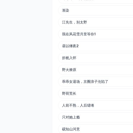
渐染
江先生，别太野
我在风花雪月里等你1
昼以继夜2
折栀入怀
野火燎原
乖乖女退场，京圈浪子沦陷了
野荷荒长
人前不熟，人后缱绻
只对她上瘾
砚知山河意