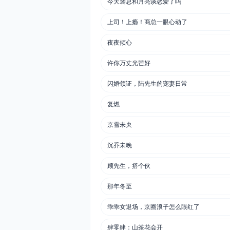
今天裴总和月亮谈恋爱了吗
上司！上瘾！商总一眼心动了
夜夜倾心
许你万丈光芒好
闪婚领证，陆先生的宠妻日常
复燃
京雪未央
沉乔未晚
顾先生，搭个伙
那年冬至
乖乖女退场，京圈浪子怎么眼红了
肆零肆：山茶花会开