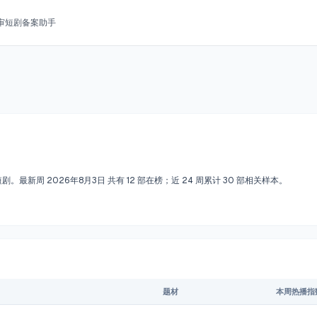
审
短剧备案助手
短剧。最新周
2026年8月3日
共有
12
部在榜；近
24
周累计
30
部相关样本。
题材
本周
热播指