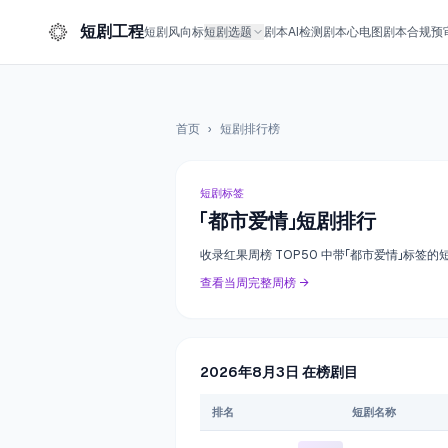
短剧工程
短剧风向标
短剧选题
剧本AI检测
剧本心电图
剧本合规预
首页
›
短剧排行榜
短剧标签
「
都市爱情
」短剧排行
收录红果周榜 TOP50 中带「
都市爱情
」标签的
查看当周完整周榜 →
2026年8月3日
在榜剧目
排名
短剧名称