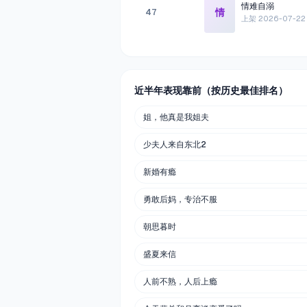
情难自溺
情
47
上架
2026-07-22
近半年表现靠前（按历史最佳排名）
姐，他真是我姐夫
少夫人来自东北2
新婚有瘾
勇敢后妈，专治不服
朝思暮时
盛夏来信
人前不熟，人后上瘾