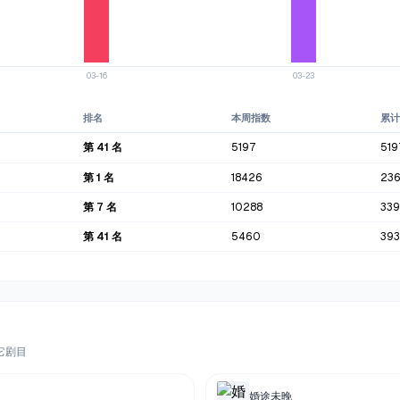
03-16
03-23
排名
本周指数
累计
第
41
名
5197
519
第
1
名
18426
23
第
7
名
10288
339
第
41
名
5460
393
它剧目
婚途未晚