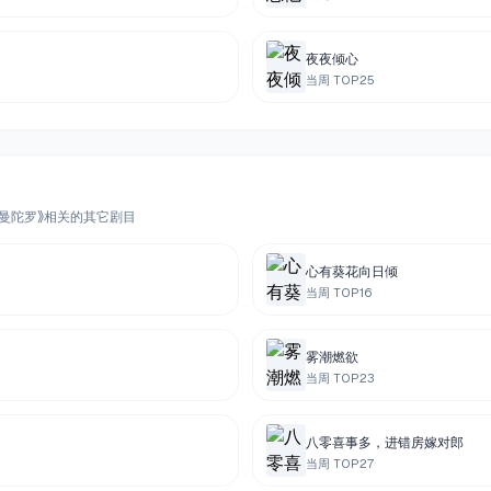
夜夜倾心
当周 TOP
25
《曼陀罗》相关的其它剧目
心有葵花向日倾
当周 TOP
16
雾潮燃欲
当周 TOP
23
八零喜事多，进错房嫁对郎
当周 TOP
27