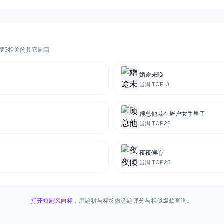
陀罗》相关的其它剧目
婚途未晚
当周 TOP
13
顾总他栽在屠户女手里了
当周 TOP
22
夜夜倾心
当周 TOP
25
打开短剧风向标
，用题材与标签做选题评分与相似爆款查询。