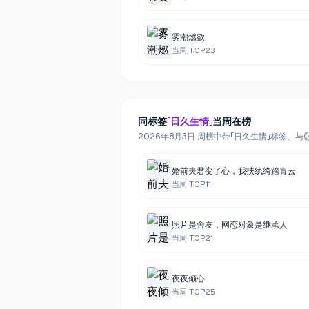
雾潮燃欲
当周 TOP
23
同标签
「
日久生情
」
当周在榜
2026年8月3日 周榜中带「日久生情」标签、与
婚前夫君变了心，我扶纨绔踏青云
当周 TOP
11
照片是舍友，网恋对象是继承人
当周 TOP
21
夜夜倾心
当周 TOP
25