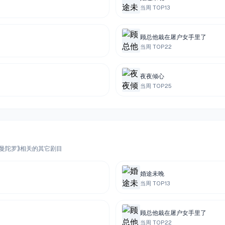
当周 TOP
13
顾总他栽在屠户女手里了
当周 TOP
22
夜夜倾心
当周 TOP
25
《曼陀罗》相关的其它剧目
婚途未晚
当周 TOP
13
顾总他栽在屠户女手里了
当周 TOP
22