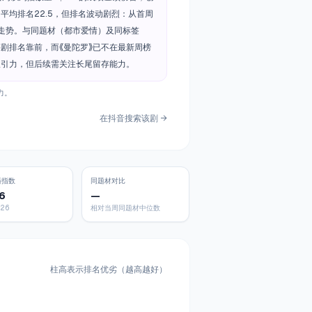
，平均排名22.5，但排名波动剧烈：从首周
回落走势。与同题材（都市爱情）及同标签
剧排名靠前，而《曼陀罗》已不在最新周榜
吸引力，但后续需关注长尾留存能力。
力。
在抖音搜索该剧 →
播指数
同题材对比
6
—
426
相对当周同题材中位数
柱高表示排名优劣（越高越好）