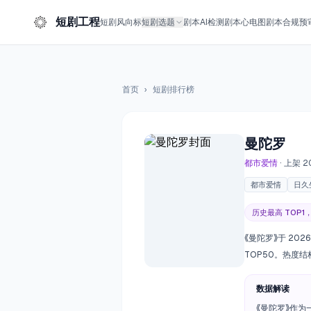
短剧工程
短剧风向标
短剧选题
剧本AI检测
剧本心电图
剧本合规预
首页
›
短剧排行榜
曼陀罗
都市爱情
· 上架 2
都市爱情
日久
历史最高 TOP
《曼陀罗》于 20
TOP50。热度
数据解读
《曼陀罗》作为