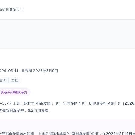
审
短剧备案助手
026-03-14
· 首秀周 2026年3月9日
生情
总裁
1，具备头部爆款潜力
26-03-14 上架，题材为「都市爱情」。近一年内在榜 4 周，历史最高排名第 1 名（20
结构偏新剧爆发型，第2-3周巅峰。
一部都市爱情题材短剧，上线后展现出典型的“新剧爆发型”特征，在2026年3月16日当