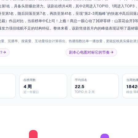
第1名，具备头部爆款潜力。该剧在榜共4周，其中2周进入TOP10、1周进入TOP3
升至第1名，随后回落至第7名，再跌至第41名，呈现“第2-3周巅峰”的快速冲高后
总裁）作品对比，当前榜单中《上司！上瘾！商总一眼心动了》《肆零肆：山茶花会开》等
爆发力强但续航不足的结构特征。整体来看，该剧凭借首月内的峰值表现证明了题材
放量、完播率、搜索量、互动量综合计算得出。热播指数比单一播放量，更能反映真实爆款潜
？→
剧本心电图对标它的节奏 →
在榜周数
平均排名
当周热
4 周
22.5
1842
近一年窗口
TOP10 共 2 周
峰值 18