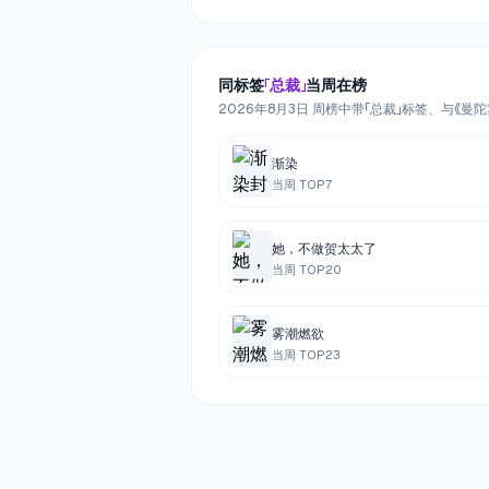
同标签
「
总裁
」
当周在榜
2026年8月3日 周榜中带「总裁」标签、与《曼
渐染
当周 TOP
7
她，不做贺太太了
当周 TOP
20
雾潮燃欲
当周 TOP
23