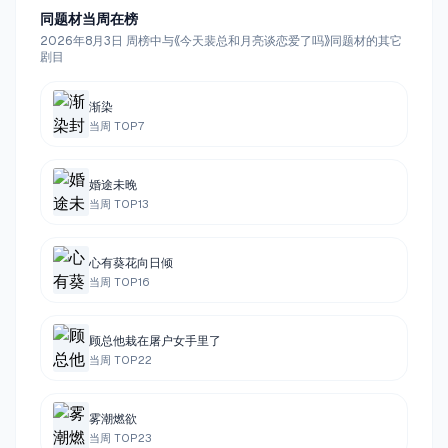
同题材当周在榜
2026年8月3日 周榜中与《今天裴总和月亮谈恋爱了吗》同题材的其它
剧目
渐染
当周 TOP
7
婚途未晚
当周 TOP
13
心有葵花向日倾
当周 TOP
16
顾总他栽在屠户女手里了
当周 TOP
22
雾潮燃欲
当周 TOP
23