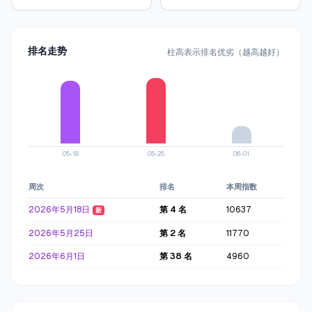
排名走势
柱高表示排名优劣（越高越好）
05-18
05-25
06-01
周次
排名
本周指数
累计
2026年5月18日
第
4
名
10637
1063
新
2026年5月25日
第
2
名
11770
224
2026年6月1日
第
38
名
4960
2736