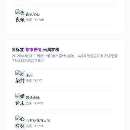
夜夜倾心
当周 TOP
25
同标签
「
都市爱情
」
当周在榜
2026年8月3日 周榜中带「都市爱情」标签、与《今天裴总和月亮谈恋爱
了吗》相关的其它剧目
渐染
当周 TOP
7
婚途未晚
当周 TOP
13
心有葵花向日倾
当周 TOP
16