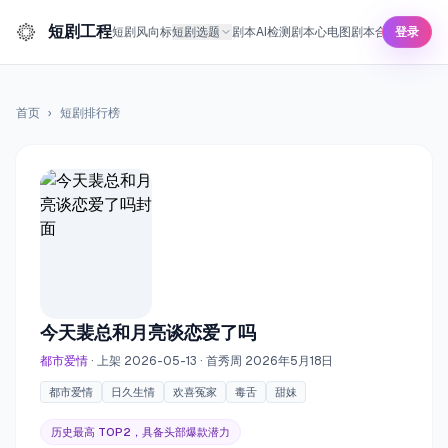
短剧工程
短剧风向标
短剧选题
剧本AI检测
剧本心电图
剧本合规预审
登录
短剧
首页
›
短剧排行榜
今天裴总和月亮谈恋爱了吗
都市爱情
· 上架 2026-05-13
· 首秀周 2026年5月18日
都市爱情
日久生情
欢喜冤家
毒舌
甜妹
历史最高 TOP2，具备头部爆款潜力