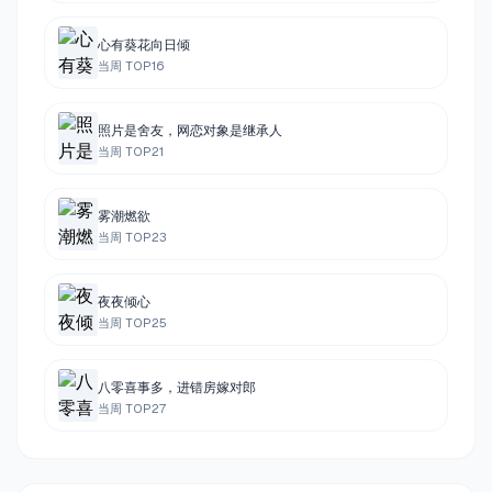
心有葵花向日倾
当周 TOP
16
照片是舍友，网恋对象是继承人
当周 TOP
21
雾潮燃欲
当周 TOP
23
夜夜倾心
当周 TOP
25
八零喜事多，进错房嫁对郎
当周 TOP
27