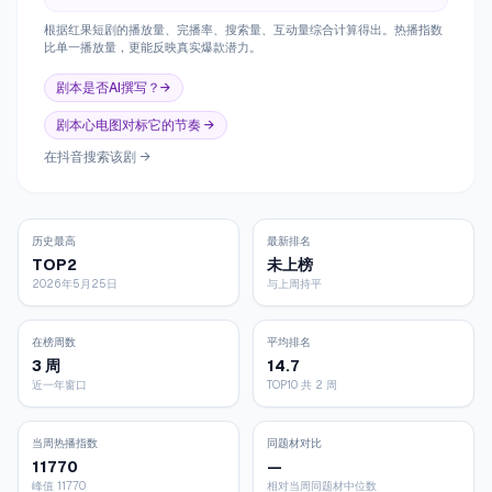
根据红果短剧的播放量、完播率、搜索量、互动量综合计算得出。热播指数
比单一播放量，更能反映真实爆款潜力。
剧本是否AI撰写？→
剧本心电图对标它的节奏 →
在抖音搜索该剧 →
历史最高
最新排名
TOP2
未上榜
2026年5月25日
与上周持平
在榜周数
平均排名
3 周
14.7
近一年窗口
TOP10 共 2 周
当周热播指数
同题材对比
11770
—
峰值 11770
相对当周同题材中位数