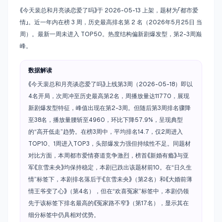
《今天裴总和月亮谈恋爱了吗》于 2026-05-13 上架，题材为「都市爱
情」。近一年内在榜 3 周，历史最高排名第 2 名（2026年5月25日 当
周）。最新一周未进入 TOP50。热度结构偏新剧爆发型，第2-3周巅
峰。
数据解读
《今天裴总和月亮谈恋爱了吗》上线第3周（2026-05-18）即以
4名开局，次周冲至历史最高第2名，周播放量达11770，展现
新剧爆发型特征，峰值出现在第2-3周。但随后第3周排名骤降
至38名，播放量腰斩至4960，环比下降57.9%，呈现典型
的“高开低走”趋势。在榜3周中，平均排名14.7，仅2周进入
TOP10、1周进入TOP3，头部爆发力强但持续性不足。同题材
对比方面，本周都市爱情赛道竞争激烈，榜首《新婚有瘾》与亚
军《京雪未央》均保持稳定，本剧已跌出该题材前10。在“日久生
情”标签下，本剧排名落后于《京雪未央》（第2名）和《大婚前薄
情王爷变了心》（第4名），但在“欢喜冤家”标签中，本剧仍领
先于该标签下排名最高的《冤家路不窄》（第17名），显示其在
细分标签中仍具相对优势。