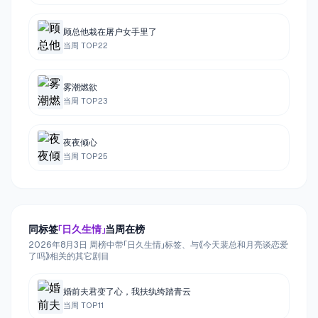
顾总他栽在屠户女手里了
当周 TOP
22
雾潮燃欲
当周 TOP
23
夜夜倾心
当周 TOP
25
同标签
「
日久生情
」
当周在榜
2026年8月3日 周榜中带「日久生情」标签、与《今天裴总和月亮谈恋爱
了吗》相关的其它剧目
婚前夫君变了心，我扶纨绔踏青云
当周 TOP
11