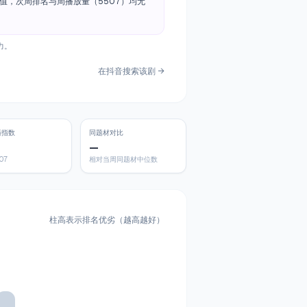
值，次周排名与周播放量（5507）均无
力。
在抖音搜索该剧 →
播指数
同题材对比
—
07
相对当周同题材中位数
柱高表示排名优劣（越高越好）