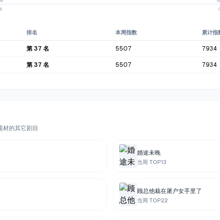
4
排名
本周指数
累计指
第
37
名
5507
7934
第
37
名
5507
7934
同题材的其它剧目
婚途未晚
当周 TOP
13
顾总他栽在屠户女手里了
当周 TOP
22