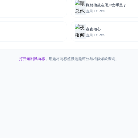
顾总他栽在屠户女手里了
当周 TOP
22
夜夜倾心
当周 TOP
25
打开短剧风向标
，用题材与标签做选题评分与相似爆款查询。