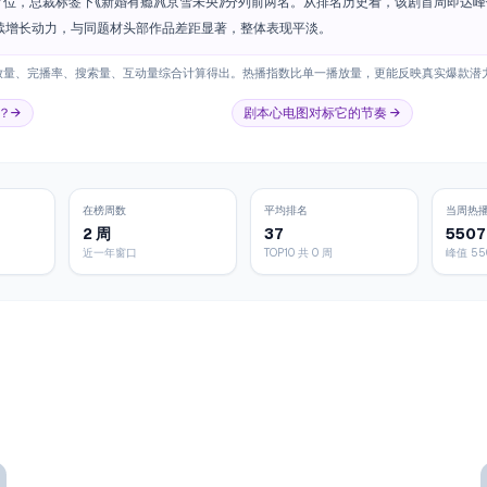
7位，总裁标签下《新婚有瘾》《京雪未央》分列前两名。从排名历史看，该剧首周即达峰
续增长动力，与同题材头部作品差距显著，整体表现平淡。
放量、完播率、搜索量、互动量综合计算得出。热播指数比单一播放量，更能反映真实爆款潜
？→
剧本心电图对标它的节奏 →
在榜周数
平均排名
当周热
2 周
37
5507
近一年窗口
TOP10 共 0 周
峰值 55