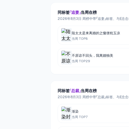
同标签
「
追妻
」
当周在榜
2026年8月3日 周榜中带「追妻」标签、与《
陆太太是来离婚的之慵便枕玉凉
当周 TOP
8
不原谅不回头，我离婚独美
当周 TOP
29
同标签
「
总裁
」
当周在榜
2026年8月3日 周榜中带「总裁」标签、与《
渐染
当周 TOP
7