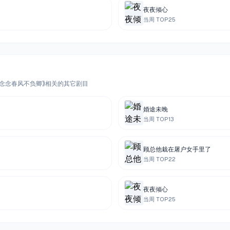
夜夜倾心
当周 TOP
25
与《念念春风不负卿》相关的其它剧目
婚途未晚
当周 TOP
13
顾总他栽在屠户女手里了
当周 TOP
22
夜夜倾心
当周 TOP
25