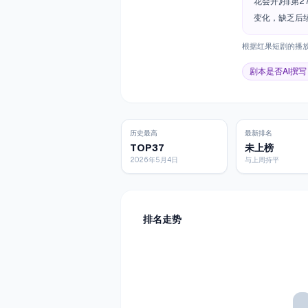
花会开》排第2
变化，缺乏后
根据红果短剧的播
剧本是否AI撰写
历史最高
最新排名
TOP37
未上榜
2026年5月4日
与上周持平
排名走势