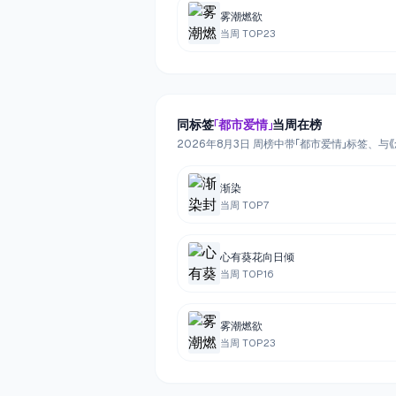
雾潮燃欲
当周 TOP
23
同标签
「
都市爱情
」
当周在榜
2026年8月3日 周榜中带「都市爱情」标签、
渐染
当周 TOP
7
心有葵花向日倾
当周 TOP
16
雾潮燃欲
当周 TOP
23