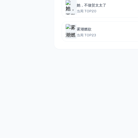
她，不做贺太太了
当周 TOP
20
雾潮燃欲
当周 TOP
23