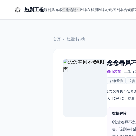
短剧工程
短剧风向标
短剧选题
剧本AI检测
剧本心电图
剧本合规预
首页
›
短剧排行榜
念念春风
都市爱情
· 上架 2
都市爱情
追妻
《念念春风不负卿》
入 TOP50。
数据解读
《念念春风不负
失。该剧在都