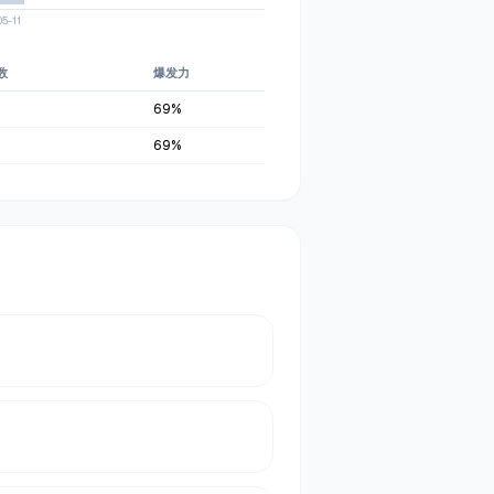
05-11
数
爆发力
69
%
69
%