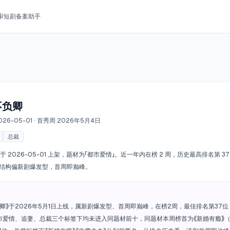
审
短剧备案助手
不负卿
026-05-01
· 首秀周 2026年5月4日
总裁
于 2026-05-01 上架，题材为「都市爱情」。近一年内在榜 2 周，历史最高排名第 3
热度结构偏新剧爆发型，首周即巅峰。
卿》于2026年5月1日上线，属新剧爆发型、首周即巅峰，在榜2周，最佳排名第37位（
市爱情、追妻、总裁三个标签下均未进入同题材前十，同题材本周榜首为《新婚有瘾》（