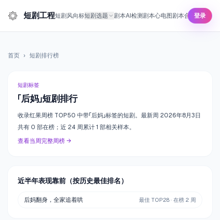
短剧工程
短剧风向标
短剧选题
剧本AI检测
剧本心电图
剧本合规预审
登录
短剧
首页
›
短剧排行榜
短剧标签
「
后妈
」短剧排行
收录红果周榜 TOP50 中带「
后妈
」标签的短剧。最新周
2026年8月3日
共有
0
部在榜；近
24
周累计
1
部相关样本。
查看当周完整周榜 →
近半年表现靠前（按历史最佳排名）
后妈翻身，全家追着哄
最佳 TOP
28
· 在榜
2
周