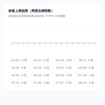
标签上榜趋势（周度在榜部数）
折线表示该周带此标签的剧目在 TOP50 中的部数
1
1
0
4/20
4/27
5/4
5/11
5/18
5/25
6/1
6/8
6/15
6/22
6/29
7/6
7/13
7/20
7/27
8/3
04-20
：
0
部
04-27
：
0
部
05-04
：
0
部
05-11
：
0
部
05-18
：
0
部
05-25
：
0
部
06-01
：
0
部
06-08
：
0
部
06-15
：
0
部
06-22
：
0
部
06-29
：
0
部
07-06
：
0
部
07-13
：
0
部
07-20
：
0
部
07-27
：
0
部
08-03
：
0
部