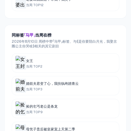
当周 TOP
12
同标签
「
马甲
」
当周在榜
2026年8月10日 周榜中带「马甲」标签、与《是你要陪白月光，我娶京
圈公主你哭啥》相关的其它剧目
女王
当周 TOP
2
婚前夫君变了心，我扶纨绔踏青云
当周 TOP
3
捡的乞丐老公是条龙
当周 TOP
9
母凭子贵后被皇家宠上天第二季