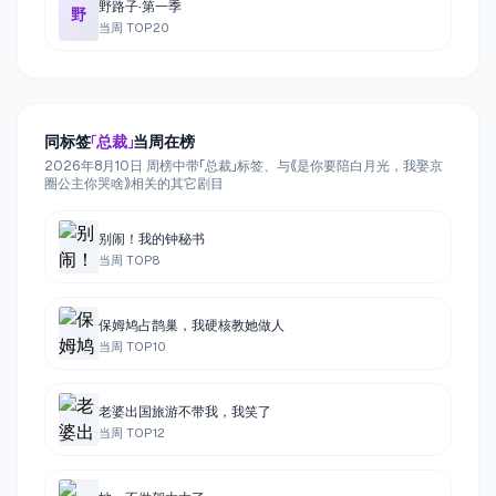
野路子·第一季
野
当周 TOP
20
同标签
「
总裁
」
当周在榜
2026年8月10日 周榜中带「总裁」标签、与《是你要陪白月光，我娶京
圈公主你哭啥》相关的其它剧目
别闹！我的钟秘书
当周 TOP
8
保姆鸠占鹊巢，我硬核教她做人
当周 TOP
10
老婆出国旅游不带我，我笑了
当周 TOP
12