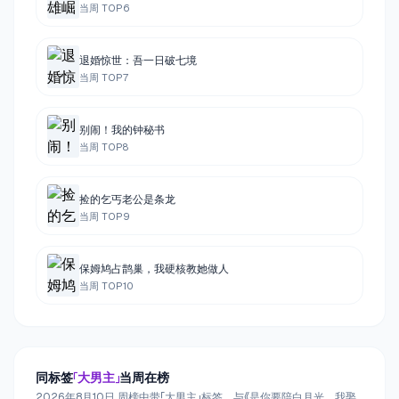
当周 TOP
6
退婚惊世：吾一日破七境
当周 TOP
7
别闹！我的钟秘书
当周 TOP
8
捡的乞丐老公是条龙
当周 TOP
9
保姆鸠占鹊巢，我硬核教她做人
当周 TOP
10
同标签
「
大男主
」
当周在榜
2026年8月10日 周榜中带「大男主」标签、与《是你要陪白月光，我娶