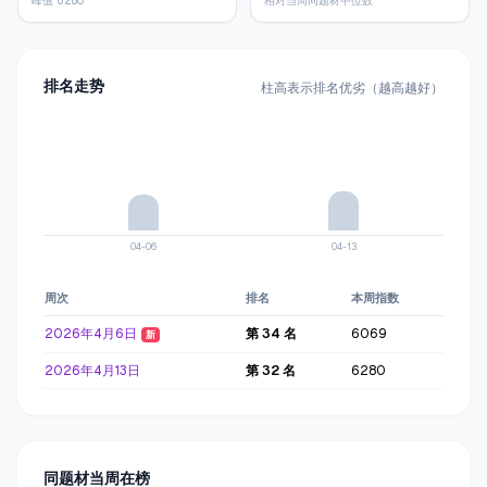
峰值 6280
相对当周同题材中位数
排名走势
柱高表示排名优劣（越高越好）
04-06
04-13
周次
排名
本周指数
累计指
2026年4月6日
第
34
名
6069
6069
新
2026年4月13日
第
32
名
6280
1234
同题材当周在榜