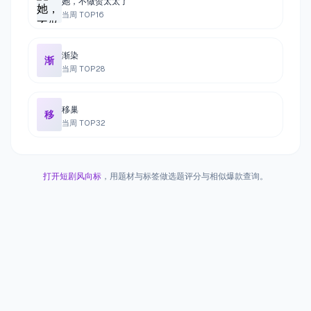
她，不做贺太太了
当周 TOP
16
渐染
渐
当周 TOP
28
移巢
移
当周 TOP
32
打开短剧风向标
，用题材与标签做选题评分与相似爆款查询。