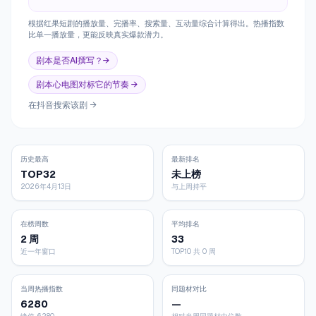
根据红果短剧的播放量、完播率、搜索量、互动量综合计算得出。热播指数
比单一播放量，更能反映真实爆款潜力。
剧本是否AI撰写？→
剧本心电图对标它的节奏 →
在抖音搜索该剧 →
历史最高
最新排名
TOP32
未上榜
2026年4月13日
与上周持平
在榜周数
平均排名
2 周
33
近一年窗口
TOP10 共 0 周
当周热播指数
同题材对比
6280
—