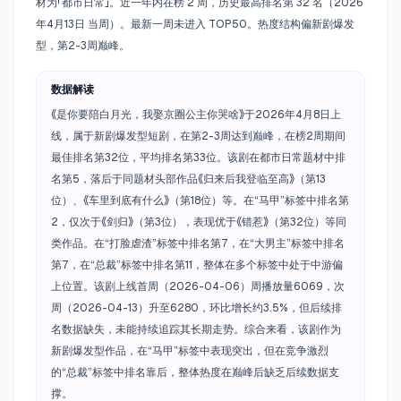
材为「都市日常」。近一年内在榜 2 周，历史最高排名第 32 名（2026
年4月13日 当周）。最新一周未进入 TOP50。热度结构偏新剧爆发
型，第2-3周巅峰。
数据解读
《是你要陪白月光，我娶京圈公主你哭啥》于2026年4月8日上
线，属于新剧爆发型短剧，在第2-3周达到巅峰，在榜2周期间
最佳排名第32位，平均排名第33位。该剧在都市日常题材中排
名第5，落后于同题材头部作品《归来后我登临至高》（第13
位）、《车里到底有什么》（第18位）等。在“马甲”标签中排名第
2，仅次于《剑归》（第3位），表现优于《错惹》（第32位）等同
类作品。在“打脸虐渣”标签中排名第7，在“大男主”标签中排名
第7，在“总裁”标签中排名第11，整体在多个标签中处于中游偏
上位置。该剧上线首周（2026-04-06）周播放量6069，次
周（2026-04-13）升至6280，环比增长约3.5%，但后续排
名数据缺失，未能持续追踪其长期走势。综合来看，该剧作为
新剧爆发型作品，在“马甲”标签中表现突出，但在竞争激烈
的“总裁”标签中排名靠后，整体热度在巅峰后缺乏后续数据支
撑。