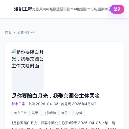
短剧工程
短剧风向标
短剧选题
剧本AI检测
剧本心电图
剧本合规预审
登录
短剧
首页
›
短剧排行榜
是你要陪白月光，我娶京圈公主你哭啥
都市日常
· 上架 2026-04-08
· 首秀周 2026年4月6日
都市日常
马甲
打脸虐渣
大男主
总裁
《是你要陪白月光，我娶京圈公主你哭啥》于 2026-04-08 上架，题