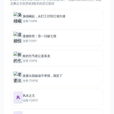
京圈公主你哭啥》相关的其它剧目
枭雄崛起，从打工仔到江湖大佬
当周 TOP
6
退婚惊世：吾一日破七境
当周 TOP
7
捡的乞丐老公是条龙
当周 TOP
9
老婆出国旅游不带我，我笑了
当周 TOP
12
风水之王
风
当周 TOP
17