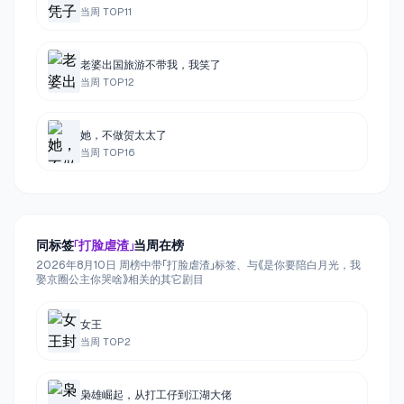
当周 TOP
11
老婆出国旅游不带我，我笑了
当周 TOP
12
她，不做贺太太了
当周 TOP
16
同标签
「
打脸虐渣
」
当周在榜
2026年8月10日 周榜中带「打脸虐渣」标签、与《是你要陪白月光，我
娶京圈公主你哭啥》相关的其它剧目
女王
当周 TOP
2
枭雄崛起，从打工仔到江湖大佬