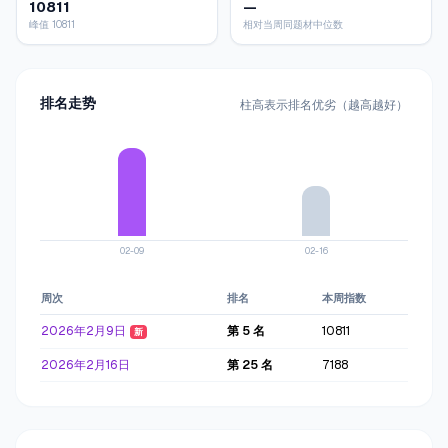
10811
—
峰值 10811
相对当周同题材中位数
排名走势
柱高表示排名优劣（越高越好）
02-09
02-16
周次
排名
本周指数
累计指
2026年2月9日
第
5
名
10811
10811
新
2026年2月16日
第
25
名
7188
1799