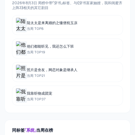
2026年8月3日 周榜中带「穿书」标签、与《穿书富家妯娌，我和闺蜜齐
上阵3》相关的其它剧目
陆太太是来离婚的之慵便枕玉凉
当周 TOP
8
他们都能听见，我还怎么下班
当周 TOP
19
照片是舍友，网恋对象是继承人
当周 TOP
21
我靠听物成团宠
当周 TOP
37
同标签
「
系统
」
当周在榜