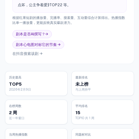
点坏，公主争着爱》TOP22 等。
根据红果短剧的播放量、完播率、搜索量、互动量综合计算得出。热播指数
比单一播放量，更能反映真实爆款潜力。
剧本是否AI撰写？→
剧本心电图对标它的节奏 →
在抖音搜索该剧 →
历史最高
最新排名
TOP5
未上榜
2026年2月9日
与上周持平
在榜周数
平均排名
2 周
15
近一年窗口
TOP10 共 1 周
当周热播指数
同题材对比