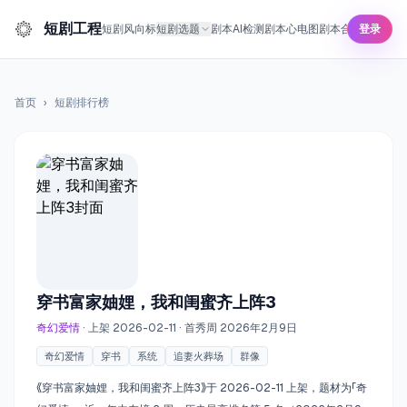
短剧工程
短剧风向标
短剧选题
剧本AI检测
剧本心电图
剧本合规预审
登录
短剧
首页
›
短剧排行榜
穿书富家妯娌，我和闺蜜齐上阵3
奇幻爱情
· 上架 2026-02-11
· 首秀周 2026年2月9日
奇幻爱情
穿书
系统
追妻火葬场
群像
《穿书富家妯娌，我和闺蜜齐上阵3》于 2026-02-11 上架，题材为「奇