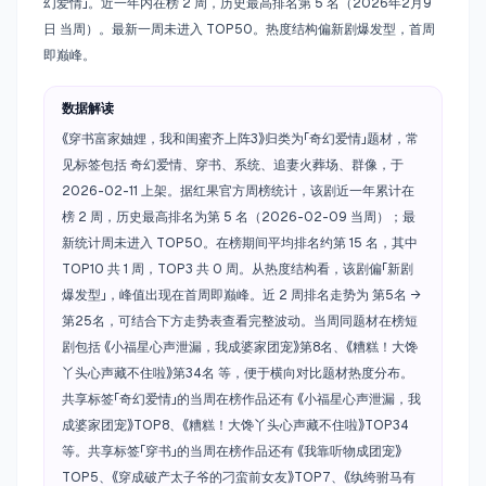
幻爱情」。近一年内在榜 2 周，历史最高排名第 5 名（2026年2月9
日 当周）。最新一周未进入 TOP50。热度结构偏新剧爆发型，首周
即巅峰。
数据解读
《穿书富家妯娌，我和闺蜜齐上阵3》归类为「奇幻爱情」题材，常
见标签包括 奇幻爱情、穿书、系统、追妻火葬场、群像，于
2026-02-11 上架。据红果官方周榜统计，该剧近一年累计在
榜 2 周，历史最高排名为第 5 名（2026-02-09 当周）；最
新统计周未进入 TOP50。在榜期间平均排名约第 15 名，其中
TOP10 共 1 周，TOP3 共 0 周。从热度结构看，该剧偏「新剧
爆发型」，峰值出现在首周即巅峰。近 2 周排名走势为 第5名 →
第25名，可结合下方走势表查看完整波动。当周同题材在榜短
剧包括 《小福星心声泄漏，我成婆家团宠》第8名、《糟糕！大馋
丫头心声藏不住啦》第34名 等，便于横向对比题材热度分布。
共享标签「奇幻爱情」的当周在榜作品还有 《小福星心声泄漏，我
成婆家团宠》TOP8、《糟糕！大馋丫头心声藏不住啦》TOP34
等。共享标签「穿书」的当周在榜作品还有 《我靠听物成团宠》
TOP5、《穿成破产太子爷的刁蛮前女友》TOP7、《纨绔驸马有