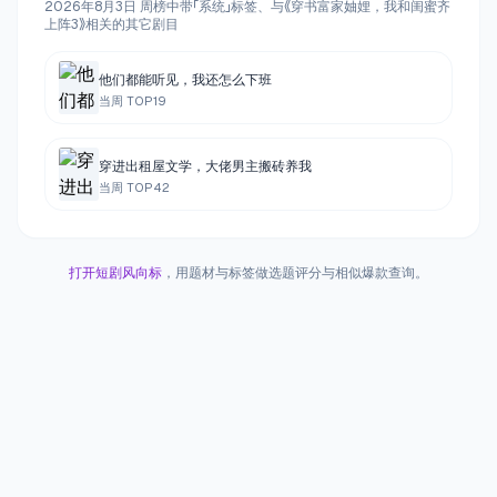
2026年8月3日 周榜中带「系统」标签、与《穿书富家妯娌，我和闺蜜齐
上阵3》相关的其它剧目
他们都能听见，我还怎么下班
当周 TOP
19
穿进出租屋文学，大佬男主搬砖养我
当周 TOP
42
打开短剧风向标
，用题材与标签做选题评分与相似爆款查询。