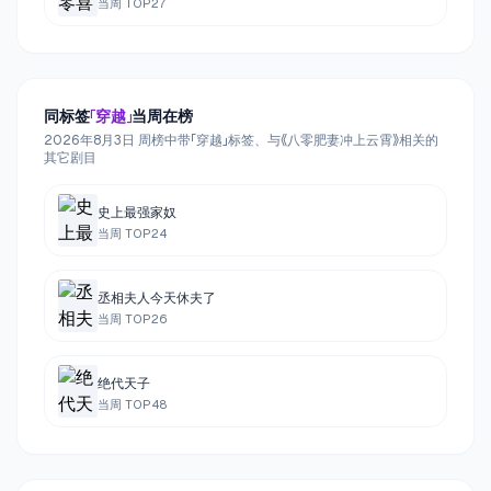
当周 TOP
27
同标签
「
穿越
」
当周在榜
2026年8月3日 周榜中带「穿越」标签、与《八零肥妻冲上云霄》相关的
其它剧目
史上最强家奴
当周 TOP
24
丞相夫人今天休夫了
当周 TOP
26
绝代天子
当周 TOP
48