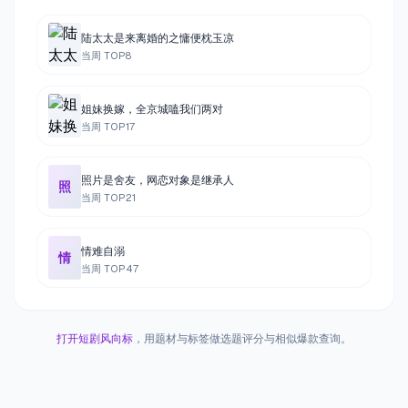
陆太太是来离婚的之慵便枕玉凉
当周 TOP
8
姐妹换嫁，全京城嗑我们两对
当周 TOP
17
照片是舍友，网恋对象是继承人
照
当周 TOP
21
情难自溺
情
当周 TOP
47
打开短剧风向标
，用题材与标签做选题评分与相似爆款查询。