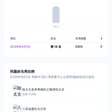
06-01
周次
排名
本周指数
累计指数
2026年6月1日
第
16
名
6839
8682
同题材当周在榜
2026年8月3日 周榜中与《八零肥妻冲上云霄》同题材的其它剧目
陆太太是来离婚的之慵便枕玉凉
当周 TOP
8
八零福妻旺夫日常