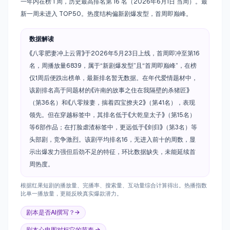
一年内在榜 1 周，历史最高排名第 16 名（2026年6月1日 当周）。最
新一周未进入 TOP50。热度结构偏新剧爆发型，首周即巅峰。
数据解读
《八零肥妻冲上云霄》于2026年5月23日上线，首周即冲至第16
名，周播放量6839，属于“新剧爆发型”且“首周即巅峰”，在榜
仅1周后便跌出榜单，最新排名暂无数据。在年代爱情题材中，
该剧排名高于同题材的《许南的故事之住在我隔壁的杀猪匠》
（第36名）和《八零辣妻，揣着四宝撩夫2》（第41名），表现
领先。但在穿越标签中，其排名低于《大乾皇太子》（第15名）
等6部作品；在打脸虐渣标签中，更远低于《剑归》（第3名）等
头部剧，竞争激烈。该剧平均排名16，无进入前十的周数，显
示出爆发力强但后劲不足的特征，环比数据缺失，未能延续首
周热度。
根据红果短剧的播放量、完播率、搜索量、互动量综合计算得出。热播指数
比单一播放量，更能反映真实爆款潜力。
剧本是否AI撰写？→