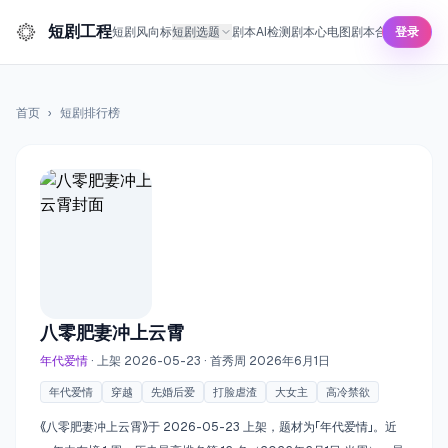
短剧工程
短剧风向标
短剧选题
剧本AI检测
剧本心电图
剧本合规预审
登录
短剧
首页
›
短剧排行榜
八零肥妻冲上云霄
年代爱情
· 上架 2026-05-23
· 首秀周 2026年6月1日
年代爱情
穿越
先婚后爱
打脸虐渣
大女主
高冷禁欲
《八零肥妻冲上云霄》于 2026-05-23 上架，题材为「年代爱情」。近