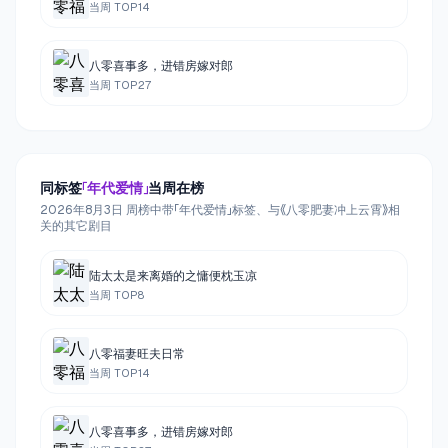
当周 TOP
14
八零喜事多，进错房嫁对郎
当周 TOP
27
同标签
「
年代爱情
」
当周在榜
2026年8月3日 周榜中带「年代爱情」标签、与《八零肥妻冲上云霄》相
关的其它剧目
陆太太是来离婚的之慵便枕玉凉
当周 TOP
8
八零福妻旺夫日常
当周 TOP
14
八零喜事多，进错房嫁对郎