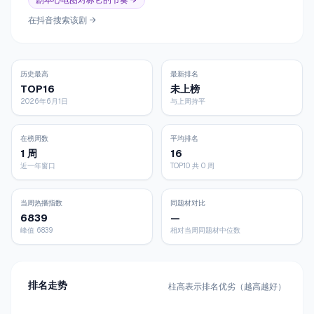
剧本心电图对标它的节奏 →
在抖音搜索该剧 →
历史最高
最新排名
TOP16
未上榜
2026年6月1日
与上周持平
在榜周数
平均排名
1 周
16
近一年窗口
TOP10 共 0 周
当周热播指数
同题材对比
6839
—
峰值 6839
相对当周同题材中位数
排名走势
柱高表示排名优劣（越高越好）