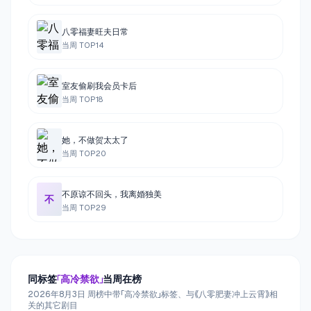
八零福妻旺夫日常
当周 TOP
14
室友偷刷我会员卡后
当周 TOP
18
她，不做贺太太了
当周 TOP
20
不原谅不回头，我离婚独美
不
当周 TOP
29
同标签
「
高冷禁欲
」
当周在榜
2026年8月3日 周榜中带「高冷禁欲」标签、与《八零肥妻冲上云霄》相
关的其它剧目