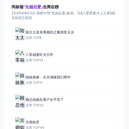
同标签
「
先婚后爱
」
当周在榜
2026年8月3日 周榜中带「先婚后爱」标签、与《八零肥妻冲上云霄》相
关的其它剧目
陆太太是来离婚的之慵便枕玉凉
当周 TOP
8
八零福妻旺夫日常
当周 TOP
14
姐妹换嫁，全京城嗑我们两对
当周 TOP
17
顾总他栽在屠户女手里了
当周 TOP
22
京婚如意
当周 TOP
44