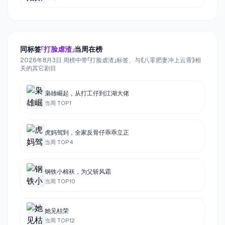
同标签
「
打脸虐渣
」
当周在榜
2026年8月3日 周榜中带「打脸虐渣」标签、与《八零肥妻冲上云霄》相
关的其它剧目
枭雄崛起，从打工仔到江湖大佬
当周 TOP
1
虎妈驾到，全家反骨仔乖乖立正
当周 TOP
4
钢铁小棉袄，为父斩风霜
当周 TOP
10
她见枯荣
当周 TOP
12