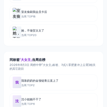
室友偷刷我会员卡后
当周 TOP
18
她，不做贺太太了
当周 TOP
20
同标签
「
大女主
」
当周在榜
2026年8月3日 周榜中带「大女主」标签、与《八零肥妻冲上云霄》相关
的其它剧目
我靠奶奶的金项链青云直上了
我
当周 TOP
2
沈小姐她不干了
沈
当周 TOP
6